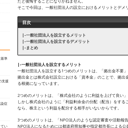
たと後悔することになりかねません。
そこで今回は、一般社団法人の設立におけるメリットとデメ
目次
|-一般社団法人を設立するメリット
|-一般社団法人を設立するデメリット
|-まとめ
定基準
|-一般社団法人を設立するメリット
一般社団法人を設立する1つめのメリットは、「拠出金不要
拠出金とは株式会社設立における「資本金」のことで、拠出
の支援
る根拠になっています。
2つめのメリットは、「株式会社のように利益を上げて良い
しかし株式会社のように「利益剰余金の分配（配当）をする
感染症
なら、株主という利益を配分する相手がいないからです。
3つめのメリットは、「NPO法人のような認定審査や活動報
NPO法人になるためには都道府県知事や指定都市長による公
ってい