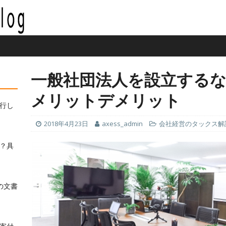
一般社団法人を設立する
メリットデメリット
行し
2018年4月23日
axess_admin
会社経営のタックス解
？具
の文書