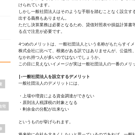
けられています。
しかし一般社団法人はそのような手順を踏むことなく設立す
出する義務もありません。
ただし決算業務は必要となるため、貸借対照表や損益計算書
る点で注意が必要です。
4つめのメリットは、一般社団法人という名称がもたらすイメ
株式会社に比べて、根拠がある訳ではありませんが、公益性
なかれ持つ人が多いのではないでしょうか。
この目に見えないイメージが実は一般社団法人の一番のメリ
|-一般社団法人を設立するデメリット
一般社団法人のデメリットには、
産
・上場や増資による資金調達ができない
・原則法人税課税の対象となる
住宅
・剰余金の分配が出来ない
というものが挙げられます。
除
将来的に会社を大きくしたいと思っているのであれば、一般