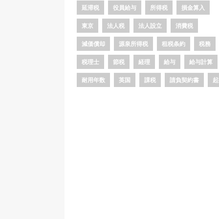
延滞税
役員給与
所得税
損金算入
東京
法人税
法人設立
消費税
減価償却
源泉所得税
租税条約
税務
税理士
節税
経理
給与
給与計算
耐用年数
英国
課税
請負契約書
起