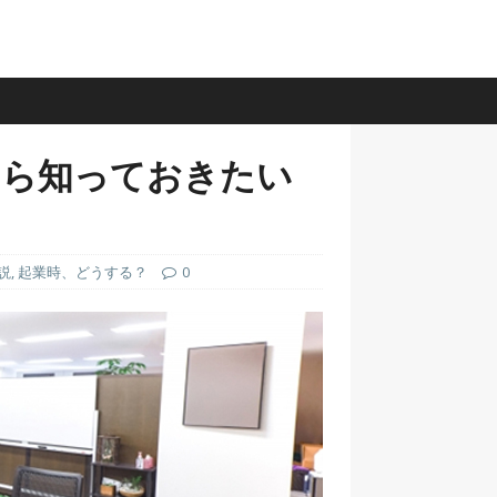
なら知っておきたい
説
,
起業時、どうする？
0