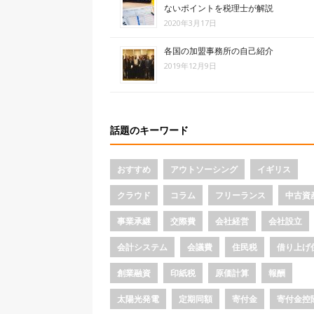
ないポイントを税理士が解説
2020年3月17日
各国の加盟事務所の自己紹介
2019年12月9日
話題のキーワード
おすすめ
アウトソーシング
イギリス
クラウド
コラム
フリーランス
中古資
事業承継
交際費
会社経営
会社設立
会計システム
会議費
住民税
借り上げ
創業融資
印紙税
原価計算
報酬
太陽光発電
定期同額
寄付金
寄付金控