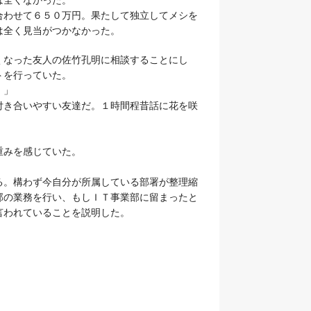
わせて６５０万円。果たして独立してメシを
は全く見当がつかなかった。
なった友人の佐竹孔明に相談することにし
トを行っていた。
。」
き合いやすい友達だ。１時間程昔話に花を咲
重みを感じていた。
。構わず今自分が所属している部署が整理縮
部の業務を行い、もしＩＴ事業部に留まったと
言われていることを説明した。