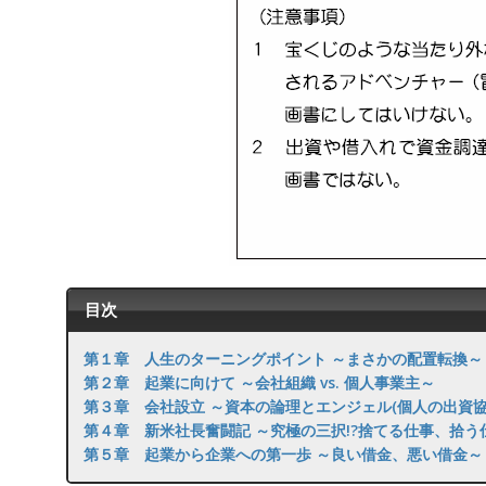
目次
第１章 人生のターニングポイント ～まさかの配置転換～
第２章 起業に向けて ～会社組織 vs. 個人事業主～
第３章 会社設立 ～資本の論理とエンジェル(個人の出資協
第４章 新米社長奮闘記 ～究極の三択!?捨てる仕事、拾う
第５章 起業から企業への第一歩 ～良い借金、悪い借金～