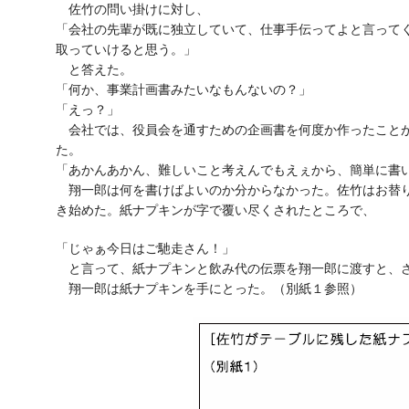
佐竹の問い掛けに対し、
「会社の先輩が既に独立していて、仕事手伝ってよと言って
取っていけると思う。」
と答えた。
「何か、事業計画書みたいなもんないの？」
「えっ？」
会社では、役員会を通すための企画書を何度か作ったことが
た。
「あかんあかん、難しいこと考えんでもえぇから、簡単に書
翔一郎は何を書けばよいのか分からなかった。佐竹はお替り
き始めた。紙ナプキンが字で覆い尽くされたところで、
「じゃぁ今日はご馳走さん！」
と言って、紙ナプキンと飲み代の伝票を翔一郎に渡すと、
翔一郎は紙ナプキンを手にとった。（別紙１参照）