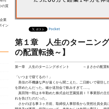
寄付
つの質
企業
ポイン
Pocket
第１章 人生のターニング
の配置転換～】
第一章 人生のターニングポイント ～まさかの配置
「いつまで寝てるの！」
美佳の不機嫌な声が遠くから聞こえた。二日酔いで寝坊した
を辞めたんだった。確か送別会で飲みすぎて……。
真田翔一郎は８年勤めた株式会社芝園貿易ＩＴ事業部の主任
れを告げたのだった。
さかのぼる事３ヶ月前、取締役人事部長から突然社員全員に
開発及び運用・保守について、来年からは外部に委託し、管