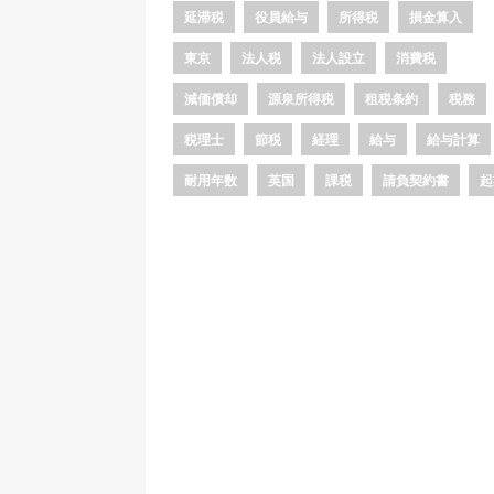
延滞税
役員給与
所得税
損金算入
東京
法人税
法人設立
消費税
減価償却
源泉所得税
租税条約
税務
税理士
節税
経理
給与
給与計算
耐用年数
英国
課税
請負契約書
起