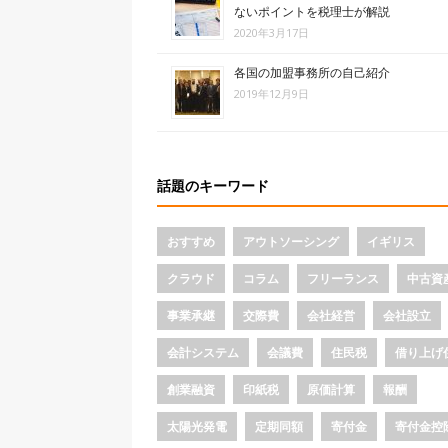
ないポイントを税理士が解説
2020年3月17日
各国の加盟事務所の自己紹介
2019年12月9日
話題のキーワード
おすすめ
アウトソーシング
イギリス
クラウド
コラム
フリーランス
中古資
事業承継
交際費
会社経営
会社設立
会計システム
会議費
住民税
借り上げ
創業融資
印紙税
原価計算
報酬
太陽光発電
定期同額
寄付金
寄付金控