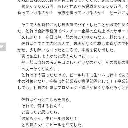
預金が３００万円、もし今辞めたら退職金が３５０万円、合
食っていけるのか？ 家族を養っていけるのか？ 翔一郎に
そこで大学時代に同じ居酒屋でバイトしたことが縁で仲良く
た。佐竹は会計事務所でベンチャー企業の立ち上げのサポー
「久しぶり！ 今日は翔一郎のおごりやからなぁ。頼むでぇ
佐竹はこてこての関西人で、裏表がなく性格も素直なので付
業
かせ、少し酔いも回ったところで、本題を切り出した。
「実は独立しようかなと思うんだけど……。」
翔一郎は自分の考えを口にしただけなのだが、その言葉の
「へぇーそうなんや。」
佐竹はそう言っただけで、ビール片手に生ハムに夢中である
小の対象となり、今後は外部業者が実働部隊としてＩＴ事業
しても、社員の仕事はプロジェクト管理が多くなるだろうと
佐竹はやっとこちらを向き、
「それで、何するねん？」
と言ったと思ったら、
「お姉ちゃん、生ビールお替り！」
と店員の女性にビールを注文した。