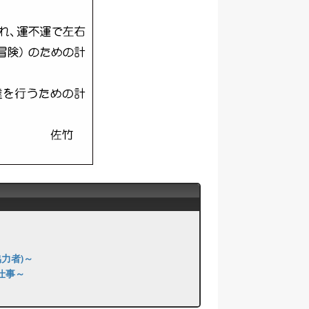
力者)～
仕事～