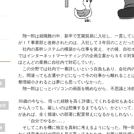
翔一郎は就職難の中、新卒で芝園貿易に入社し、一貫してシ
がＩＴ事業部と改称されたのは、入社して３年目のことだっ
社内の基幹システムの構築から仕事を覚え、その後、自社ホ
ではインターネットマーケティングの企画立案からＳＥＯ対
ほとんどの業務に自社内で対応していた。
この分野では社内で一番詳しいという自負もあり、会社内の
た。間違っても左遷やクビになって今の仕事から離れること
整理縮小されるとは夢にも思っていなかった。
産
翔一郎はじっとパソコンの画面を眺めながら、不思議と冷
30歳の今なら、培った経験を高く評価してくれる会社もある
住宅
から入っても、厳しいのは想像するまでもない。かといって
があれば、全く畑違いの部署に配置替えになるかもしれない
「自分でやるか……」
そしてこれを機に独立を真剣に考えるようになった。翔一郎
除
から経営者の父の背中を見て育ってきたため、起業に抵抗感