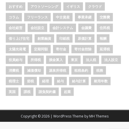
おすすめ
アウトソーシング
イギリス
クラウド
コラム
フリーランス
中古資産
事業承継
交際費
会社経営
会社設立
会計システム
会議費
住民税
借り上げ住宅
創業融資
印紙税
原価計算
報酬
太陽光発電
定期同額
寄付金
寄付金控除
延滞税
役員給与
所得税
損金算入
東京
法人税
法人設立
消費税
減価償却
源泉所得税
租税条約
税務
税理士
節税
経理
給与
給与計算
耐用年数
英国
課税
請負契約書
起業
Copyright © 2026 | WordPress Theme by
MH Themes