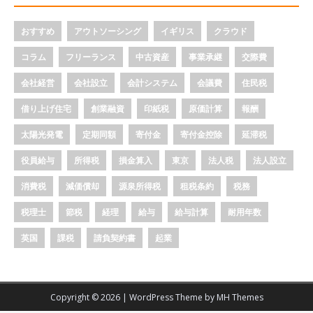
おすすめ
アウトソーシング
イギリス
クラウド
コラム
フリーランス
中古資産
事業承継
交際費
会社経営
会社設立
会計システム
会議費
住民税
借り上げ住宅
創業融資
印紙税
原価計算
報酬
太陽光発電
定期同額
寄付金
寄付金控除
延滞税
役員給与
所得税
損金算入
東京
法人税
法人設立
消費税
減価償却
源泉所得税
租税条約
税務
税理士
節税
経理
給与
給与計算
耐用年数
英国
課税
請負契約書
起業
Copyright © 2026 | WordPress Theme by
MH Themes