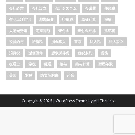
会社経営
会社設立
会計システム
会議費
住民税
借り上げ住宅
創業融資
印紙税
原価計算
報酬
太陽光発電
定期同額
寄付金
寄付金控除
延滞税
役員給与
所得税
損金算入
東京
法人税
法人設立
消費税
減価償却
源泉所得税
租税条約
税務
税理士
節税
経理
給与
給与計算
耐用年数
英国
課税
請負契約書
起業
Copyright © 2026 | WordPress Theme by
MH Themes