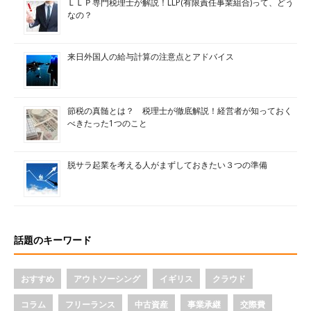
ＬＬＰ専門税理士が解説！LLP(有限責任事業組合)って、どう
なの？
来日外国人の給与計算の注意点とアドバイス
節税の真髄とは？ 税理士が徹底解説！経営者が知っておく
べきたった1つのこと
脱サラ起業を考える人がまずしておきたい３つの準備
話題のキーワード
おすすめ
アウトソーシング
イギリス
クラウド
コラム
フリーランス
中古資産
事業承継
交際費