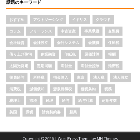
話題のキーワード
おすすめ
アウトソーシング
イギリス
クラウド
コラム
フリーランス
中古資産
事業承継
交際費
会社経営
会社設立
会計システム
会議費
住民税
借り上げ住宅
創業融資
印紙税
原価計算
報酬
太陽光発電
定期同額
寄付金
寄付金控除
延滞税
役員給与
所得税
損金算入
東京
法人税
法人設立
消費税
減価償却
源泉所得税
租税条約
税務
税理士
節税
経理
給与
給与計算
耐用年数
英国
課税
請負契約書
起業
Copyright © 2026 | WordPress Theme by
MH Themes