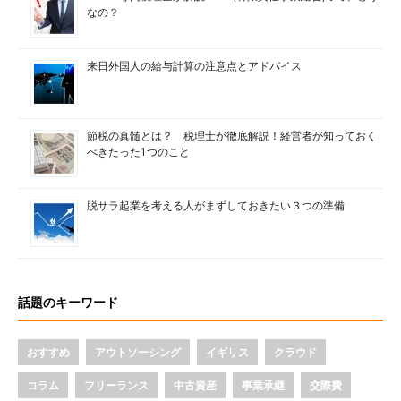
なの？
来日外国人の給与計算の注意点とアドバイス
節税の真髄とは？ 税理士が徹底解説！経営者が知っておく
べきたった1つのこと
脱サラ起業を考える人がまずしておきたい３つの準備
話題のキーワード
おすすめ
アウトソーシング
イギリス
クラウド
コラム
フリーランス
中古資産
事業承継
交際費