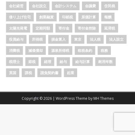
会社経営
会社設立
会計システム
会議費
住民税
借り上げ住宅
創業融資
印紙税
原価計算
報酬
太陽光発電
定期同額
寄付金
寄付金控除
延滞税
役員給与
所得税
損金算入
東京
法人税
法人設立
消費税
減価償却
源泉所得税
租税条約
税務
税理士
節税
経理
給与
給与計算
耐用年数
英国
課税
請負契約書
起業
Copyright © 2026 | WordPress Theme by
MH Themes