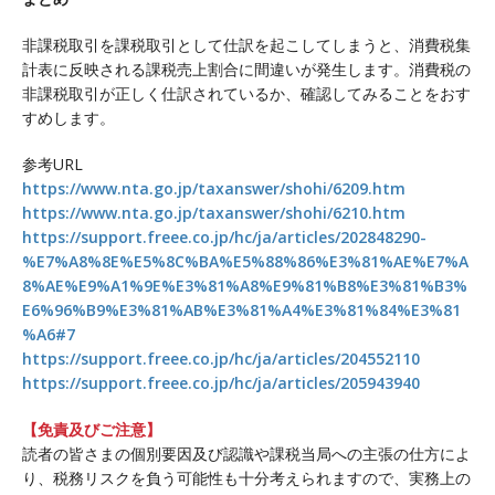
非課税取引を課税取引として仕訳を起こしてしまうと、消費税集
計表に反映される課税売上割合に間違いが発生します。消費税の
非課税取引が正しく仕訳されているか、確認してみることをおす
すめします。
参考URL
https://www.nta.go.jp/taxanswer/shohi/6209.htm
https://www.nta.go.jp/taxanswer/shohi/6210.htm
https://support.freee.co.jp/hc/ja/articles/202848290-
%E7%A8%8E%E5%8C%BA%E5%88%86%E3%81%AE%E7%A
8%AE%E9%A1%9E%E3%81%A8%E9%81%B8%E3%81%B3%
E6%96%B9%E3%81%AB%E3%81%A4%E3%81%84%E3%81
%A6#7
https://support.freee.co.jp/hc/ja/articles/204552110
https://support.freee.co.jp/hc/ja/articles/205943940
【免責及びご注意】
読者の皆さまの個別要因及び認識や課税当局への主張の仕方によ
り、税務リスクを負う可能性も十分考えられますので、実務上の