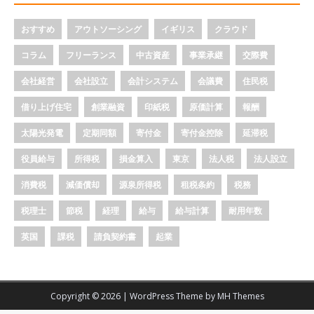
おすすめ
アウトソーシング
イギリス
クラウド
コラム
フリーランス
中古資産
事業承継
交際費
会社経営
会社設立
会計システム
会議費
住民税
借り上げ住宅
創業融資
印紙税
原価計算
報酬
太陽光発電
定期同額
寄付金
寄付金控除
延滞税
役員給与
所得税
損金算入
東京
法人税
法人設立
消費税
減価償却
源泉所得税
租税条約
税務
税理士
節税
経理
給与
給与計算
耐用年数
英国
課税
請負契約書
起業
Copyright © 2026 | WordPress Theme by
MH Themes